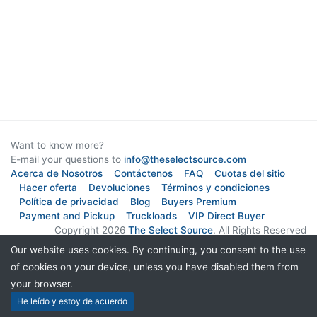
Want to know more?
E-mail your questions to
info@theselectsource.com
Acerca de Nosotros
Contáctenos
FAQ
Cuotas del sitio
Hacer oferta
Devoluciones
Términos y condiciones
Política de privacidad
Blog
Buyers Premium
Payment and Pickup
Truckloads
VIP Direct Buyer
Copyright 2026
The Select Source
. All Rights Reserved
Our website uses cookies. By continuing, you consent to the use
Suscríbase a nuestro boletín
of cookies on your device, unless you have disabled them from
your browser.
He leído y estoy de acuerdo
Live Chat Software